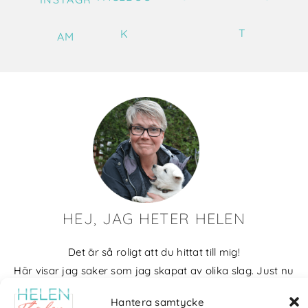
T
K
AM
HEJ, JAG HETER HELEN
Det är så roligt att du hittat till mig!
Här visar jag saker som jag skapat av olika slag. Just nu
blir det mycket fotografier och många bilder visar min
Hantera samtycke
kärlek till naturen och min vackra hund. Men också lite