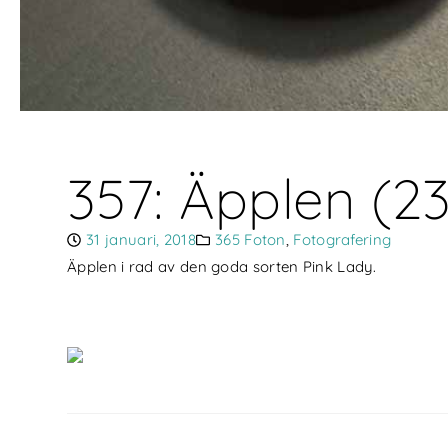
357: Äpplen (2
31 januari, 2018
365 Foton
,
Fotografering
Äpplen i rad av den goda sorten Pink Lady.