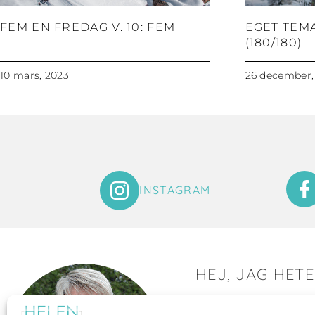
FEM EN FREDAG V. 10: FEM
EGET TEM
(180/180)
10 mars, 2023
26 december,
INSTAGRAM
HEJ, JAG HET
Det är så roligt att du hit