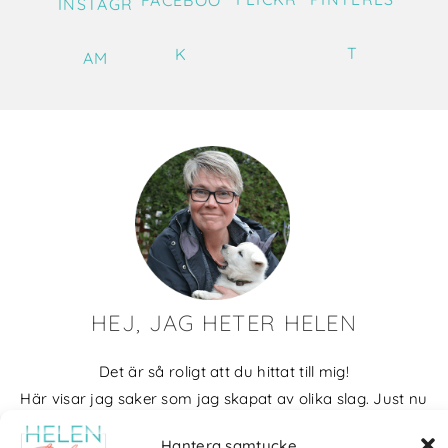
INSTAGR
T
K
AM
HEJ, JAG HETER HELEN
Det är så roligt att du hittat till mig!
Här visar jag saker som jag skapat av olika slag. Just nu
blir det mycket fotografier och många bilder visar min
Hantera samtycke