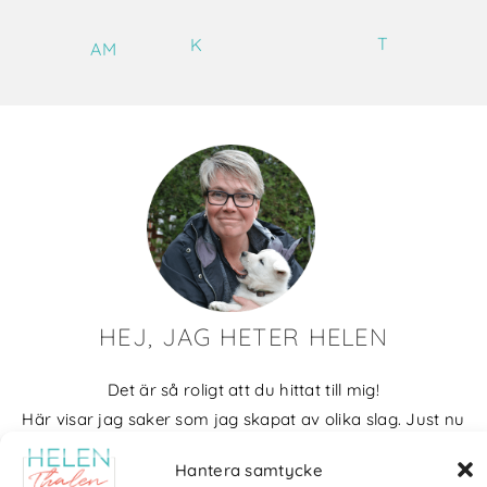
T
K
AM
HEJ, JAG HETER HELEN
Det är så roligt att du hittat till mig!
Här visar jag saker som jag skapat av olika slag. Just nu
blir det mycket fotografier och många bilder visar min
Hantera samtycke
kärlek till naturen och min vackra hund. Men också lite