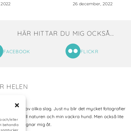
 2022
26 december, 2022
HÄR HITTAR DU MIG OCKSÅ...
FACEBOOK
FLICKR
ER HELEN
tat till mig!
jag skapat av olika slag. Just nu blir det mycket fotografier
min kärlek till naturen och min vackra hund. Men också lite
a och/eller
vt som jag ägnar mig åt.
vi behandla
e samtycker