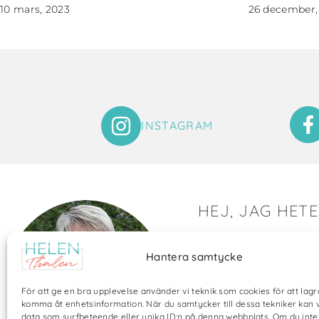
10 mars, 2023
26 december,
INSTAGRAM
HEJ, JAG HET
Det är så roligt att du hit
Hantera samtycke
Här visar jag saker som 
och många bilder visar 
För att ge en bra upplevelse använder vi teknik som cookies för att lagr
annat pyssel och kreati
komma åt enhetsinformation. När du samtycker till dessa tekniker kan 
data som surfbeteende eller unika ID:n på denna webbplats. Om du int