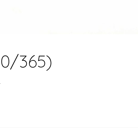
70/365)
.