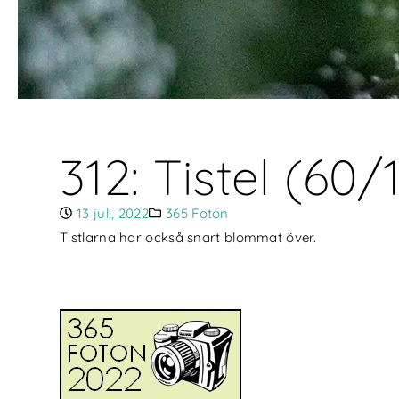
312: Tistel (60/
13 juli, 2022
365 Foton
Tistlarna har också snart blommat över.