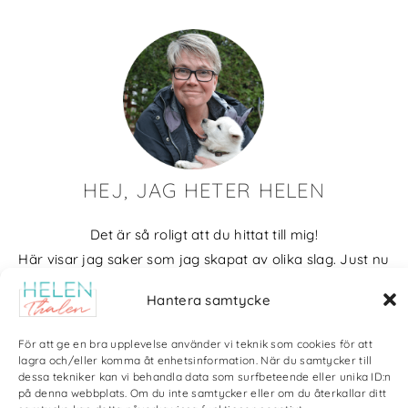
HEJ, JAG HETER HELEN
Det är så roligt att du hittat till mig!
Här visar jag saker som jag skapat av olika slag. Just nu
blir det mycket fotografier och många bilder visar min
Hantera samtycke
kärlek till naturen och min vackra hund. Men också lite
annat pyssel och kreativt som jag ägnar mig åt.
För att ge en bra upplevelse använder vi teknik som cookies för att
lagra och/eller komma åt enhetsinformation. När du samtycker till
Bloggarkiv
dessa tekniker kan vi behandla data som surfbeteende eller unika ID:n
på denna webbplats. Om du inte samtycker eller om du återkallar ditt