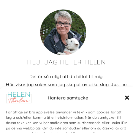
HEJ, JAG HETER HELEN
Det är så roligt att du hittat till mig!
Här visar jag saker som jag skapat av olika slag. Just nu
blir det mycket fotografier och många bilder visar min
Hantera samtycke
kärlek till naturen och min vackra hund. Men också lite
annat pyssel och kreativt som jag ägnar mig åt.
För att ge en bra upplevelse använder vi teknik som cookies för att
lagra och/eller komma åt enhetsinformation. När du samtycker till
Bloggarkiv
dessa tekniker kan vi behandla data som surfbeteende eller unika ID:n
på denna webbplats. Om du inte samtycker eller om du återkallar ditt