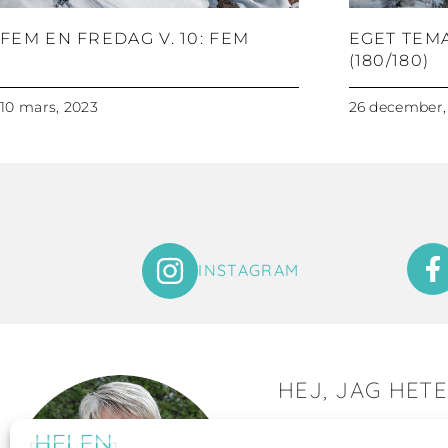
FEM EN FREDAG V. 10: FEM
EGET TEM
(180/180)
10 mars, 2023
26 december,
INSTAGRAM
HEJ, JAG HET
Det är så roligt att du hit