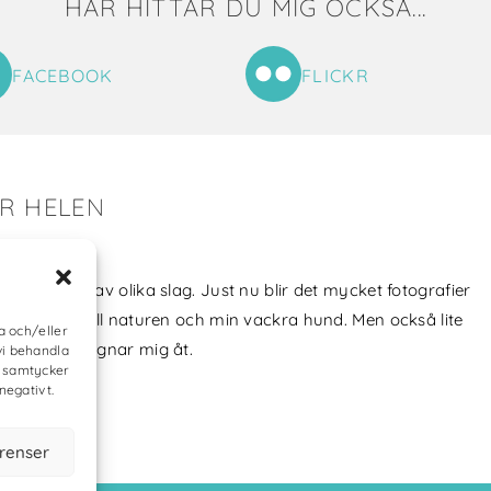
HÄR HITTAR DU MIG OCKSÅ...
FACEBOOK
FLICKR
ER HELEN
tat till mig!
jag skapat av olika slag. Just nu blir det mycket fotografier
min kärlek till naturen och min vackra hund. Men också lite
a och/eller
vt som jag ägnar mig åt.
vi behandla
e samtycker
negativt.
erenser