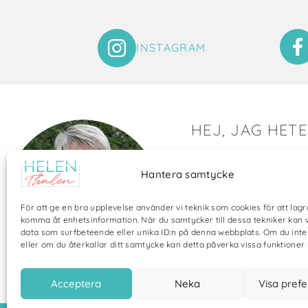
INSTAGRAM
HEJ, JAG HET
Det är så roligt att du hit
Hantera samtycke
Här visar jag saker som 
och många bilder visar 
För att ge en bra upplevelse använder vi teknik som cookies för att lagr
annat pyssel och kreati
komma åt enhetsinformation. När du samtycker till dessa tekniker kan 
data som surfbeteende eller unika ID:n på denna webbplats. Om du int
eller om du återkallar ditt samtycke kan detta påverka vissa funktioner 
Acceptera
Neka
Visa pref