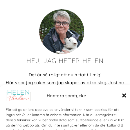
HEJ, JAG HETER HELEN
Det är så roligt att du hittat till mig!
Här visar jag saker som jag skapat av olika slag. Just nu
blir det mycket fotografier och många bilder visar min
Hantera samtycke
kärlek till naturen och min vackra hund. Men också lite
annat pyssel och kreativt som jag ägnar mig åt.
För att ge en bra upplevelse använder vi teknik som cookies för att
lagra och/eller komma åt enhetsinformation. När du samtycker till
Bloggarkiv
dessa tekniker kan vi behandla data som surfbeteende eller unika ID:n
på denna webbplats. Om du inte samtycker eller om du återkallar ditt