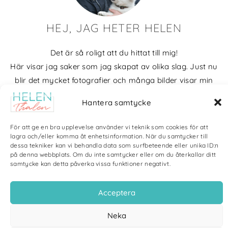
HEJ, JAG HETER HELEN
Det är så roligt att du hittat till mig!
Här visar jag saker som jag skapat av olika slag. Just nu
blir det mycket fotografier och många bilder visar min
kärlek till naturen och min vackra hund. Men också lite
Hantera samtycke
annat pyssel och kreativt som jag ägnar mig åt.
För att ge en bra upplevelse använder vi teknik som cookies för att
Bloggarkiv
lagra och/eller komma åt enhetsinformation. När du samtycker till
dessa tekniker kan vi behandla data som surfbeteende eller unika ID:n
på denna webbplats. Om du inte samtycker eller om du återkallar ditt
samtycke kan detta påverka vissa funktioner negativt.
Acceptera
Copyright Helen Thalen 2026 – All rights reserved. |
Integritetspolicy
|
Cookiepolicy
| Produktion och sponsor: CoreIT, Örnsköldsvik
Neka