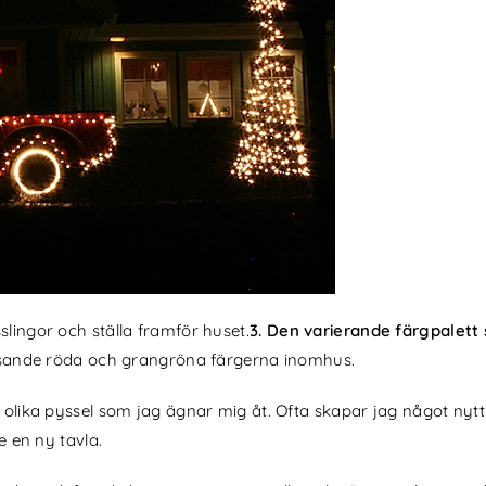
slingor och ställa framför huset.
3. Den varierande färgpalett
 lysande röda och grangröna färgerna inomhus.
t olika pyssel som jag ägnar mig åt. Ofta skapar jag något 
e en ny tavla.