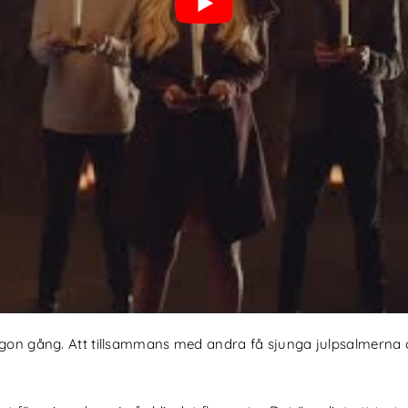
on gång. Att tillsammans med andra få sjunga julpsalmerna och