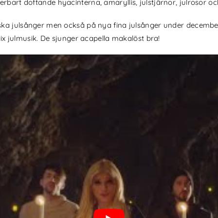
rbart doftande hyacinterna, amaryllis, julstjärnor, julrosor och
ska julsånger men också på nya fina julsånger under december.
onix julmusik. De sjunger acapella makalöst bra!