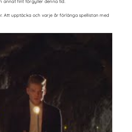
 annat fint förgyller denna tid.
 Att upptäcka och varje år förlänga spellistan med