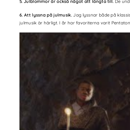
5. Julblommor är också något att längta till.
De unde
6. Att lyssna på julmusik.
Jag lyssnar både på klassi
julmusik är härligt. I år har favoriterna varit Pentat