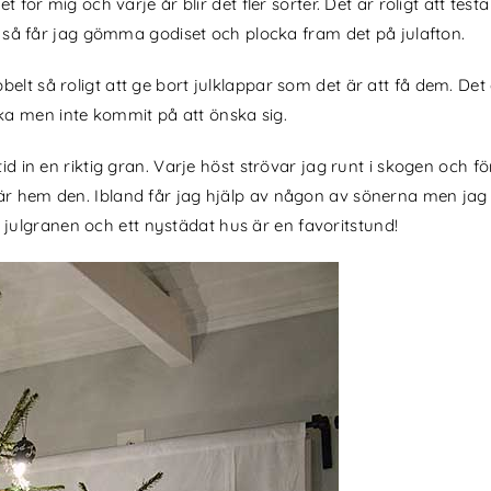
t för mig och varje år blir det fler sorter. Det är roligt att t
len så får jag gömma godiset och plocka fram det på julafton.
belt så roligt att ge bort julklappar som det är att få dem. De
ka men inte kommit på att önska sig.
tid in en riktig gran. Varje höst strövar jag runt i skogen och
är hem den. Ibland får jag hjälp av någon av sönerna men jag k
ulgranen och ett nystädat hus är en favoritstund!