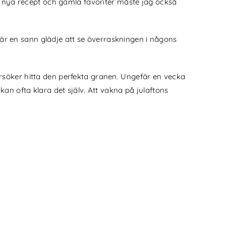
esta nya recept och gamla favoriter måste jag också
t är en sann glädje att se överraskningen i någons
 försöker hitta den perfekta granen. Ungefär en vecka
an ofta klara det själv. Att vakna på julaftons