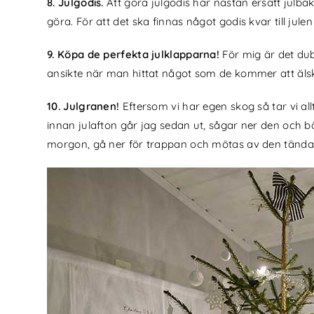
8. Julgodis.
Att göra julgodis har nästan ersatt julbake
göra. För att det ska finnas något godis kvar till ju
9. Köpa de perfekta julklapparna!
För mig är det dub
ansikte när man hittat något som de kommer att äls
10. Julgranen!
Eftersom vi har egen skog så tar vi all
innan julafton går jag sedan ut, sågar ner den och b
morgon, gå ner för trappan och mötas av den tända j