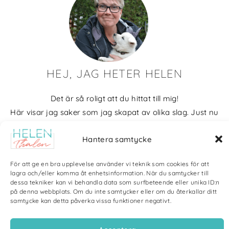
HEJ, JAG HETER HELEN
Det är så roligt att du hittat till mig!
Här visar jag saker som jag skapat av olika slag. Just nu
blir det mycket fotografier och många bilder visar min
Hantera samtycke
kärlek till naturen och min vackra hund. Men också lite
annat pyssel och kreativt som jag ägnar mig åt.
För att ge en bra upplevelse använder vi teknik som cookies för att
lagra och/eller komma åt enhetsinformation. När du samtycker till
Bloggarkiv
dessa tekniker kan vi behandla data som surfbeteende eller unika ID:n
på denna webbplats. Om du inte samtycker eller om du återkallar ditt
samtycke kan detta påverka vissa funktioner negativt.