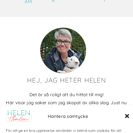
T
K
AM
HEJ, JAG HETER HELEN
Det är så roligt att du hittat till mig!
Här visar jag saker som jag skapat av olika slag. Just nu
blir det mycket fotografier och många bilder visar min
Hantera samtycke
kärlek till naturen och min vackra hund. Men också lite
annat pyssel och kreativt som jag ägnar mig åt.
För att ge en bra upplevelse använder vi teknik som cookies för att