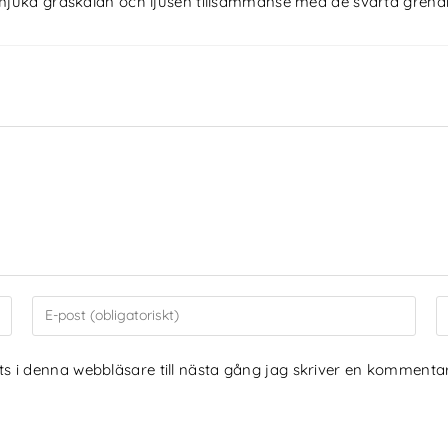
en mjuka gråskalan och ljusen tillsammanse med de svarta grena
 i denna webbläsare till nästa gång jag skriver en kommentar