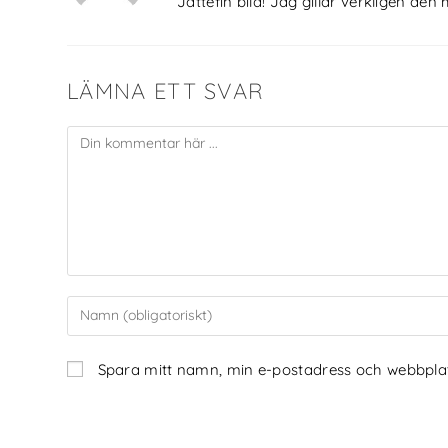
Jättefin bild! Jag gillar verkligen d
LÄMNA ETT SVAR
Spara mitt namn, min e-postadress och webbplats