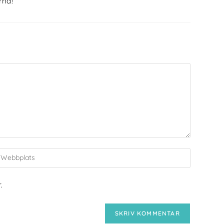
rna!
.