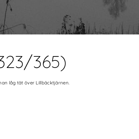
 (323/365)
man låg tät över Lillbäcktjärnen.