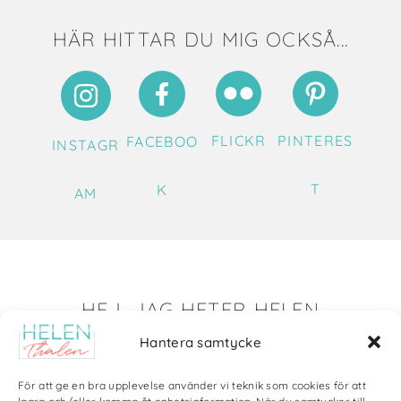
HÄR HITTAR DU MIG OCKSÅ...
FLICKR
PINTERES
FACEBOO
INSTAGR
T
K
AM
HEJ, JAG HETER HELEN
Hantera samtycke
Det är så roligt att du hittat till mig!
Här visar jag saker som jag skapat av olika slag. Just nu
För att ge en bra upplevelse använder vi teknik som cookies för att