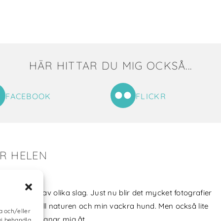
HÄR HITTAR DU MIG OCKSÅ...
FACEBOOK
FLICKR
ER HELEN
tat till mig!
jag skapat av olika slag. Just nu blir det mycket fotografier
min kärlek till naturen och min vackra hund. Men också lite
a och/eller
vt som jag ägnar mig åt.
vi behandla