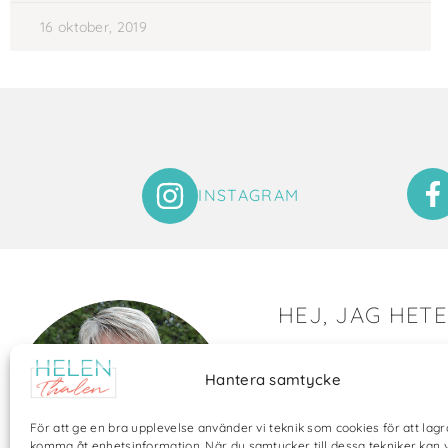
16 oktober, 2019
INSTAGRAM
HEJ, JAG HET
Det är så roligt att du hit
Hantera samtycke
Här visar jag saker som 
och många bilder visar 
För att ge en bra upplevelse använder vi teknik som cookies för att lagr
annat pyssel och kreati
komma åt enhetsinformation. När du samtycker till dessa tekniker kan 