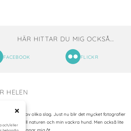
HÄR HITTAR DU MIG OCKSÅ...
FACEBOOK
FLICKR
ER HELEN
tat till mig!
jag skapat av olika slag. Just nu blir det mycket fotografier
min kärlek till naturen och min vackra hund. Men också lite
a och/eller
vt som jag ägnar mig åt.
vi behandla