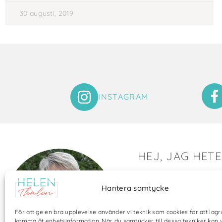
30 augusti, 2019
INSTAGRAM
HEJ, JAG HET
Det är så roligt att du hit
Hantera samtycke
Här visar jag saker som 
och många bilder visar 
För att ge en bra upplevelse använder vi teknik som cookies för att lagr
annat pyssel och kreati
komma åt enhetsinformation. När du samtycker till dessa tekniker kan 