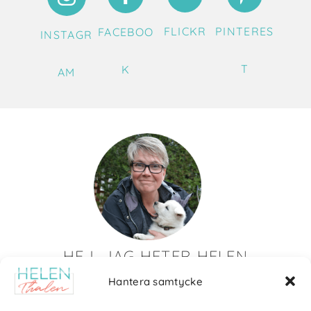
FLICKR
PINTERES
FACEBOO
INSTAGR
T
K
AM
HEJ, JAG HETER HELEN
Hantera samtycke
Det är så roligt att du hittat till mig!
Här visar jag saker som jag skapat av olika slag. Just nu