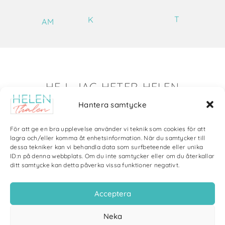
T
K
AM
HEJ, JAG HETER HELEN
Hantera samtycke
Det är så roligt att du hittat till mig!
Här visar jag saker som jag skapat av olika slag. Just nu
För att ge en bra upplevelse använder vi teknik som cookies för att
blir det mycket fotografier och många bilder visar min
lagra och/eller komma åt enhetsinformation. När du samtycker till
dessa tekniker kan vi behandla data som surfbeteende eller unika
kärlek till naturen och min vackra hund. Men också lite
ID:n på denna webbplats. Om du inte samtycker eller om du återkallar
annat pyssel och kreativt som jag ägnar mig åt.
ditt samtycke kan detta påverka vissa funktioner negativt.
Bloggarkiv
Acceptera
Neka