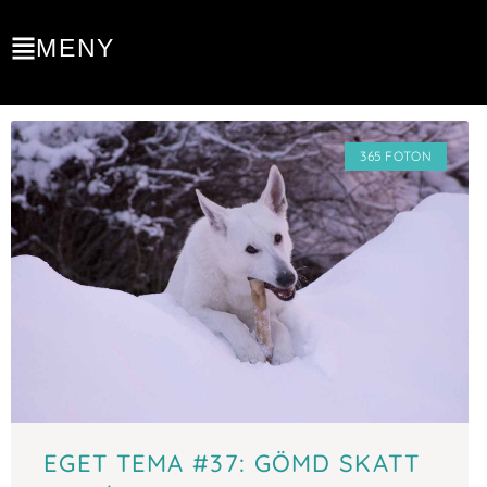
MENY
365 FOTON
EGET TEMA #37: GÖMD SKATT