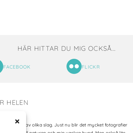
HÄR HITTAR DU MIG OCKSÅ...
FACEBOOK
FLICKR
ER HELEN
tat till mig!
jag skapat av olika slag. Just nu blir det mycket fotografier
min kärlek till naturen och min vackra hund. Men också lite