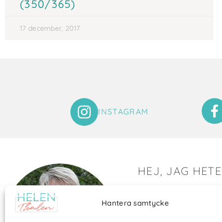
(350/365)
17 december, 2017
INSTAGRAM
HEJ, JAG HET
Det är så roligt att du hit
Hantera samtycke
Här visar jag saker som 
och många bilder visar 