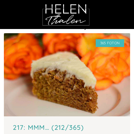
4 AUGUSTI, 2017
365 FOTON
217: MMM… (212/365)