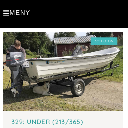
MENY
365 FOTON
329: UNDER (213/365)