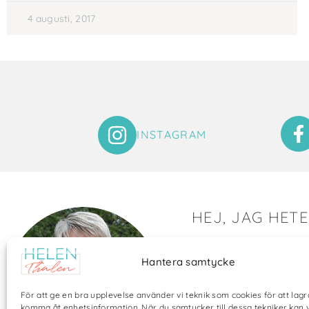
4 augusti, 2017
INSTAGRAM
HEJ, JAG HET
Det är så roligt att du hit
Hantera samtycke
Här visar jag saker som 
och många bilder visar 
För att ge en bra upplevelse använder vi teknik som cookies för att lagr
annat pyssel och kreati
komma åt enhetsinformation. När du samtycker till dessa tekniker kan 