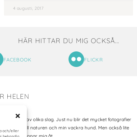
4 augusti, 2017
HÄR HITTAR DU MIG OCKSÅ...
FACEBOOK
FLICKR
ER HELEN
tat till mig!
jag skapat av olika slag. Just nu blir det mycket fotografier
min kärlek till naturen och min vackra hund. Men också lite
a och/eller
vt som jag ägnar mig åt.
vi behandla