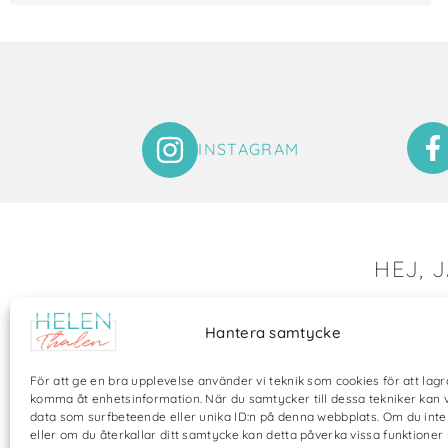
INSTAGRAM
HEJ, 
Det är så r
Hantera samtycke
Här visar 
mycket fot
För att ge en bra upplevelse använder vi teknik som cookies för att lagr
min vackr
komma åt enhetsinformation. När du samtycker till dessa tekniker kan 
data som surfbeteende eller unika ID:n på denna webbplats. Om du int
ägnar mig
eller om du återkallar ditt samtycke kan detta påverka vissa funktioner 