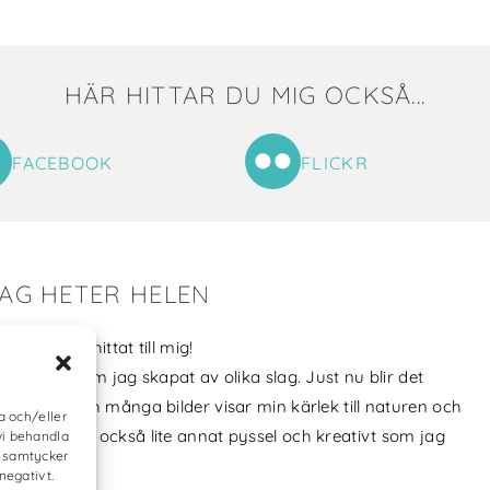
HÄR HITTAR DU MIG OCKSÅ...
FACEBOOK
FLICKR
JAG HETER HELEN
oligt att du hittat till mig!
jag saker som jag skapat av olika slag. Just nu blir det
ografier och många bilder visar min kärlek till naturen och
a och/eller
a hund. Men också lite annat pyssel och kreativt som jag
vi behandla
e samtycker
 åt.
negativt.