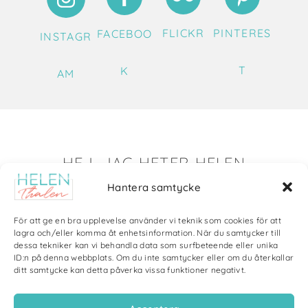
FLICKR
PINTERES
FACEBOO
INSTAGR
T
K
AM
HEJ, JAG HETER HELEN
Hantera samtycke
Det är så roligt att du hittat till mig!
Här visar jag saker som jag skapat av olika slag. Just nu
För att ge en bra upplevelse använder vi teknik som cookies för att
blir det mycket fotografier och många bilder visar min
lagra och/eller komma åt enhetsinformation. När du samtycker till
dessa tekniker kan vi behandla data som surfbeteende eller unika
kärlek till naturen och min vackra hund. Men också lite
ID:n på denna webbplats. Om du inte samtycker eller om du återkallar
annat pyssel och kreativt som jag ägnar mig åt.
ditt samtycke kan detta påverka vissa funktioner negativt.
Bloggarkiv